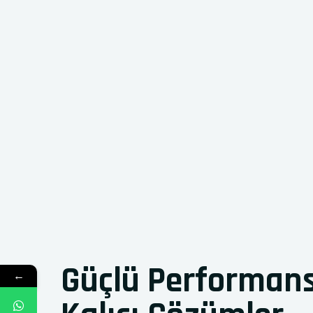
Güçlü Performan
←