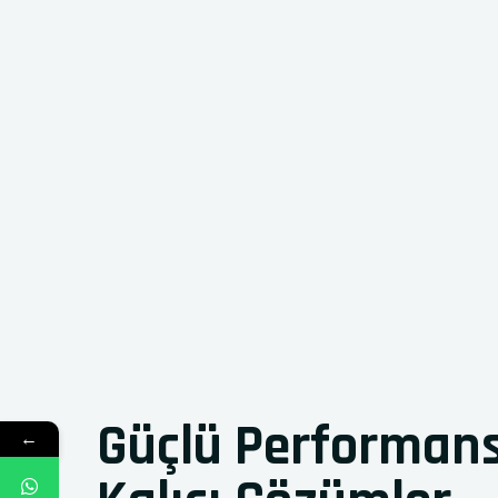
Güçlü Performan
←